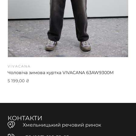
VIVACANA
Чоловіча зимова куртка VIVACANA 63AW9300M
5 199,00
₴
КОНТАКТИ
Хмельницький речовий ринок