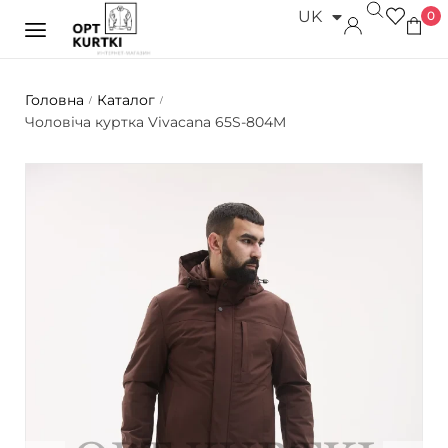
UK
0
RU
Головна
Каталог
/
/
Чоловіча куртка Vivacana 65S-804M