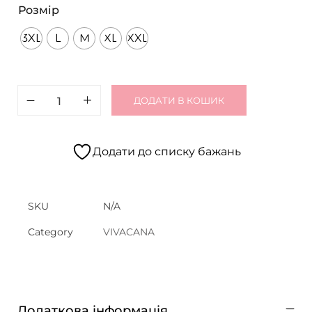
Розмір
3XL
L
M
XL
XXL
ДОДАТИ В КОШИК
Додати до списку бажань
SKU
N/A
Category
VIVACANA
Додаткова інформація