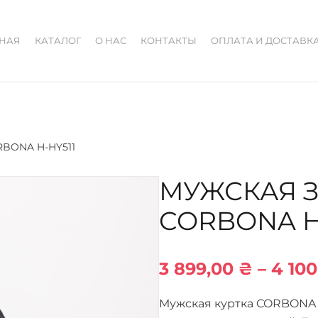
ВНАЯ
КАТАЛОГ
О НАС
КОНТАКТЫ
ОПЛАТА И ДОСТАВК
RBONA H-HY511
МУЖСКАЯ 
CORBONA H
3 899,00
₴
–
4 10
Мужская куртка CORBONA 