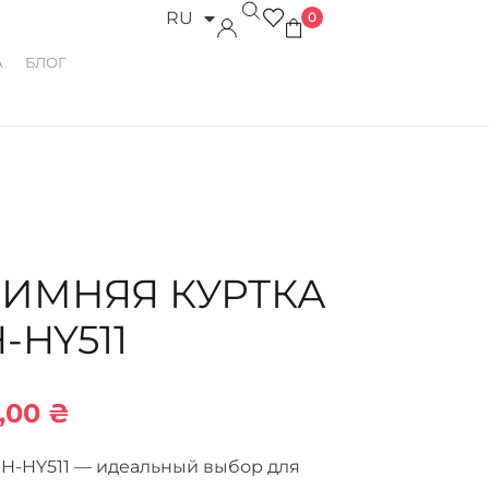
RU
0
UK
А
БЛОГ
ЗИМНЯЯ КУРТКА
-HY511
0,00
₴
H-HY511 — идеальный выбор для