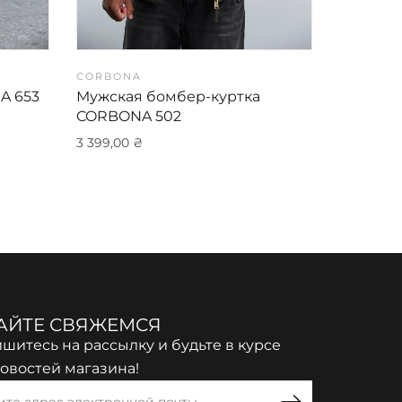
CORBONA
CORBON
A 653
Мужская бомбер-куртка
Мужская
CORBONA 502
HY562
3 399,00
₴
2 995,00
АЙТЕ СВЯЖЕМСЯ
шитесь на рассылку и будьте в курсе
новостей магазина!