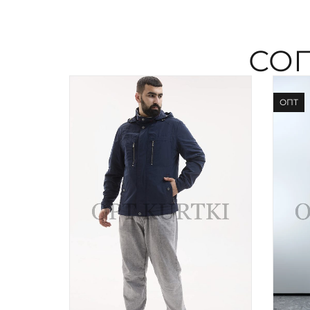
СО
ОПТ