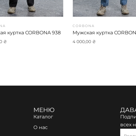
NA
CORBONA
ая куртка CORBONA 938
Мужская куртка CORBON
00
₴
4 000,00
₴
МЕНЮ
ДАВ
Каталог
Подпи
всех 
О нас