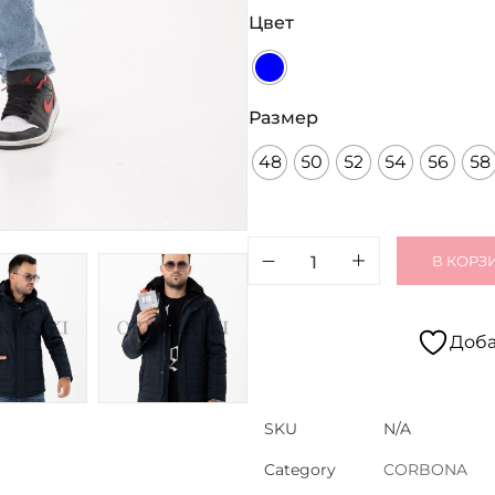
Цвет
Размер
48
50
52
54
56
58
В КОРЗ
Доба
SKU
N/A
Category
CORBONA