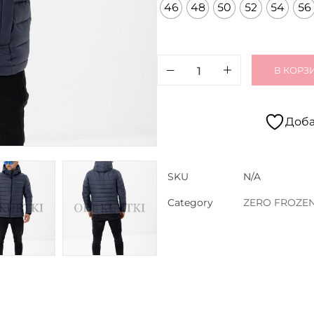
46
48
50
52
54
56
В КОРЗ
Доба
SKU
N/A
Category
ZERO FROZE