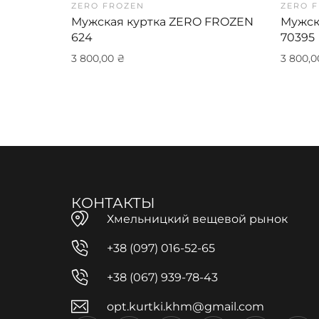
ZERO FROZEN
ZERO 
Мужская куртка ZERO FROZEN
Мужск
624
70395
3 800,00
₴
3 800,
КОНТАКТЫ
Хмельницкий вещевой рынок
+38 (097) 016-52-65
+38 (067) 939-78-43
opt.kurtki.khm@gmail.com