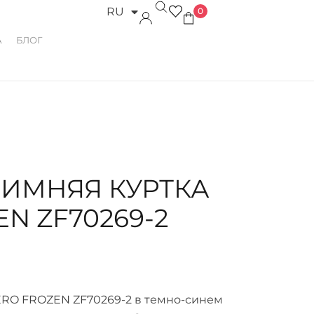
RU
0
UK
А
БЛОГ
ЗИМНЯЯ КУРТКА
N ZF70269-2
ERO FROZEN ZF70269-2 в темно-синем