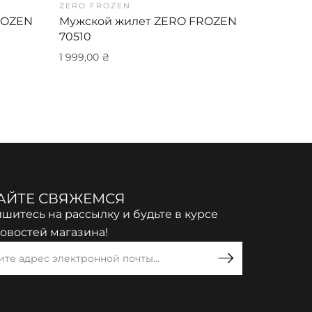
ZERO FROZEN
ZERO FR
ROZEN
Мужской жилет ZERO FROZEN
Мужская
70510
FROZEN 
1 999,00
₴
2 849,00
АЙТЕ СВЯЖЕМСЯ
шитесь на рассылку и будьте в курсе
новостей магазина!