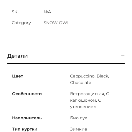
SKU
N/A
Category
SNOW OWL
Детали
Цвет
Cappuccino, Black,
Chocolate
Особенности
Ветрозащитная, С
капюшоном, С
утеплением
Наполнитель
Био пух
Тип куртки
Зимние