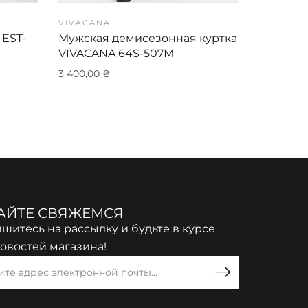
VIVACANA
VIVACAN
 EST-
Мужская демисезонная куртка
Мужская
VIVACANA 64S-507М
VIVACA
3 400,00
₴
4 999,00
АЙТЕ СВЯЖЕМСЯ
шитесь на рассылку и будьте в курсе
новостей магазина!