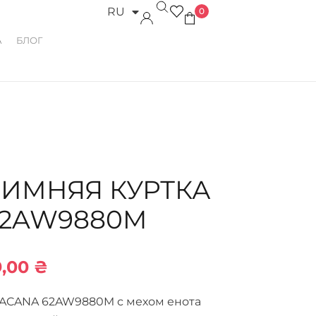
RU
0
UK
А
БЛОГ
ЗИМНЯЯ КУРТКА
62AW9880M
9,00
₴
VACANA 62AW9880M с мехом енота