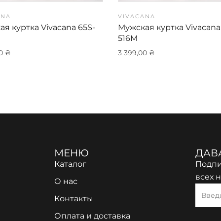
ANA
VIVACANA
я куртка Vivacana 65S-
Мужская куртка Vivacana
516M
00
₴
3 399,00
₴
МЕНЮ
ДАВ
Каталог
Подпи
всех 
О нас
Контакты
Оплата и доставка