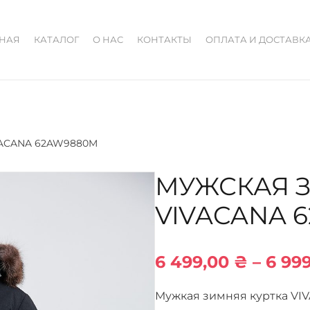
ВНАЯ
КАТАЛОГ
О НАС
КОНТАКТЫ
ОПЛАТА И ДОСТАВК
IVACANA 62AW9880M
МУЖСКАЯ 
VIVACANA 
6 499,00
₴
–
6 99
Мужкая зимняя куртка VI