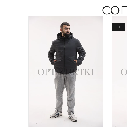
СО
ОПТ