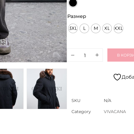
Размер
3XL
L
M
XL
XXL
В КОРЗ
Доба
SKU
N/A
Category
VIVACANA